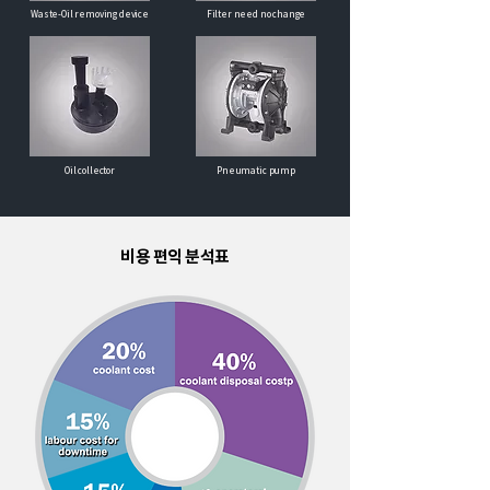
Waste-Oil removing device
Filter need no change
Oil collector
Pneumatic pump
비용 편익 분석표