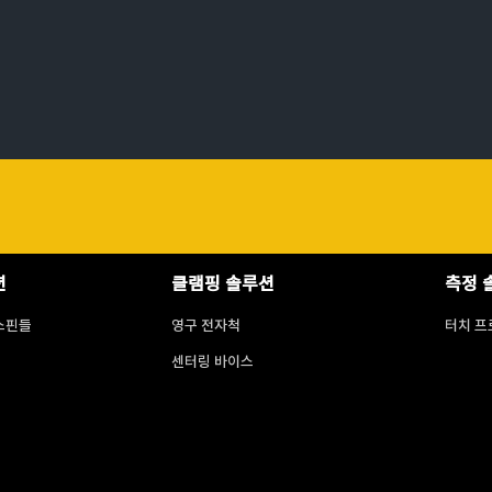
션
클램핑 솔루션
측정 
스핀들
영구 전자척
터치 프
센터링 바이스