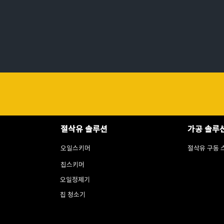
절삭유 솔루션
가공 솔루
오일스키머
절삭유 구동 
칩스키머
오일정제기
칩 청소기